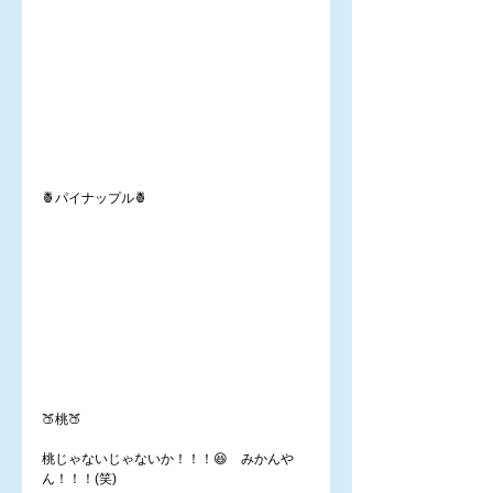
🍍パイナップル🍍
🍑桃🍑
桃じゃないじゃないか！！！😆　みかんや
ん！！！(笑)