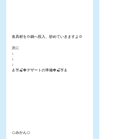
各具材を🍲鍋へ投入、炒めていきますよ🍲
次に
↓
↓
↓
🍐🍑🍒🍓デザートの準備🍓🍒🍑🍐
🍊みかん🍊