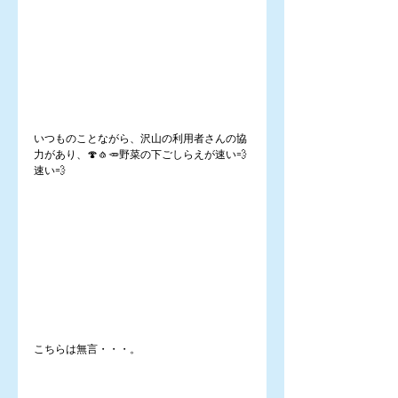
いつものことながら、沢山の利用者さんの協
力があり、🍄🧄🥕野菜の下ごしらえが速い💨
速い💨
こちらは無言・・・。