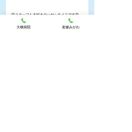
😊スタッフも大好きのハヤシライスです😊
↓
大橋病院
老健みがわ
↓
そして(*'▽')
✨✨✨いい香り～～～～✨✨✨