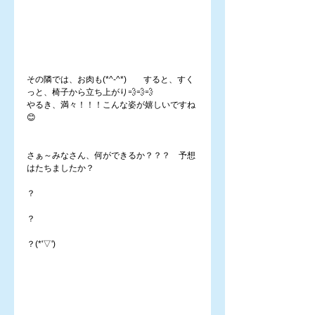
その隣では、お肉も(*^-^*)　　すると、すく
っと、椅子から立ち上がり💨💨💨
やるき、満々！！！こんな姿が嬉しいですね
😊
さぁ～みなさん、何ができるか？？？　予想
はたちましたか？
？
？
？(*'▽')