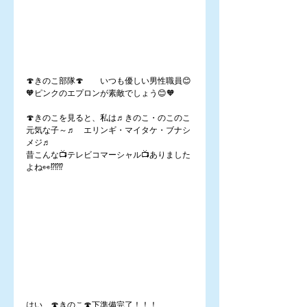
🍄きのこ部隊🍄　　いつも優しい男性職員😊
🧡ピンクのエプロンが素敵でしょう😊🧡
🍄きのこを見ると、私は♬きのこ・のこのこ
元気な子～♬　エリンギ・マイタケ・ブナシ
メジ♬
昔こんな📺テレビコマーシャル📺ありました
よね👀⁉️⁉️⁉️
はい、🍄きのこ🍄下準備完了！！！