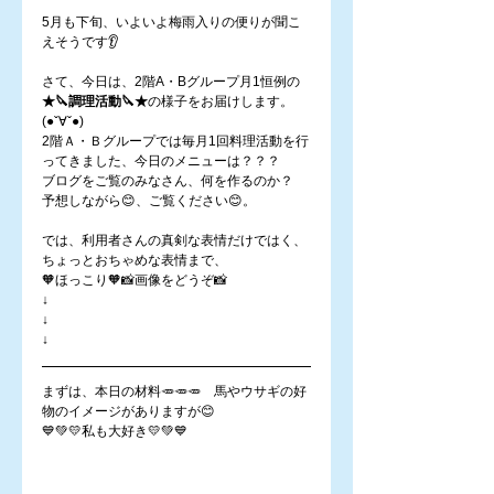
5月も下旬、いよいよ梅雨入りの便りが聞こ
えそうです👂
さて、今日は、2階A・Bグループ月1恒例の
★🔪調理活動🔪★
の様子をお届けします。
(●ˇ∀ˇ●)
2階Ａ・Ｂグループでは毎月1回料理活動を行
ってきました、今日のメニューは？？？
ブログをご覧のみなさん、何を作るのか？
予想しながら😊、ご覧ください😊。
では、利用者さんの真剣な表情だけではく、
ちょっとおちゃめな表情まで、
🧡ほっこり🧡📸画像をどうぞ📸
↓
↓
↓
まずは、本日の材料🥕🥕🥕　馬やウサギの好
物のイメージがありますが😊
💙💚💛私も大好き💛💚💙