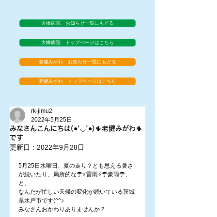
大橋病院 お知らせ一覧にもどる
大橋病院 トップページはこちら
老健みがわ お知らせ一覧にもどる
老健みがわ トップページはこちら
rk-jimu2
2022年5月25日
みなさんこんにちは(●'◡'●)🌵老健みがわ🌵
です
更新日：
2022年9月28日
5月25日水曜日、夏の走り？とも思える暑さ
が続いたり、局所的な☂⚡雷雨⚡☂豪雨☂、
と、
なんだが忙しい天候の変化が続いている茨城
県水戸市です(^^♪
みなさんおかわりありませんか？