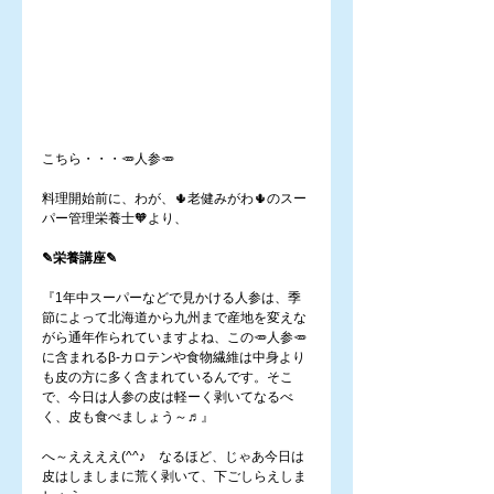
こちら・・・🥕人参🥕
料理開始前に、わが、🌵老健みがわ🌵のスー
パー管理栄養士🧡より、
✎栄養講座✎
『1年中スーパーなどで見かける人参は、季
節によって北海道から九州まで産地を変えな
がら通年作られていますよね、この🥕人参🥕
に含まれるβ-カロテンや食物繊維は中身より
も皮の方に多く含まれているんです。そこ
で、今日は人参の皮は軽ーく剥いてなるべ
く、皮も食べましょう～♬』
へ～ええええ(^^♪　なるほど、じゃあ今日は
皮はしましまに荒く剥いて、下ごしらえしま