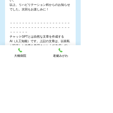
い。
以上、リハビリテーション科からのお知らせ
でした。次回もお楽しみに！
－－－－－－－－－－－－－－－－－－－－
－－－－－－－－－－－－－－－－－－－－
－－－－－－
チャットGPTとは自然な文章を作成する
AI（人工知能）です。上記の文章は、以前私
が投稿した文章を学習させた上で作成してい
ます。内容に多少の誤りや文章の流れに違和
感を感じますが、現在のAI（人工知能）はこ
大橋病院
老健みがわ
こまで人間に近づいてきています。今後はさ
らに人間に近づき、やがて人間の能力を超え
ることでしょう。介護業界でもAIやロボット
技術の進化で数十年以内に介護ができるロボ
ットが採用されるのではないでしょうか。
今後ともリハビリテーション科をよろしくお
願いいたします。
老健みがわ_職員ブログ