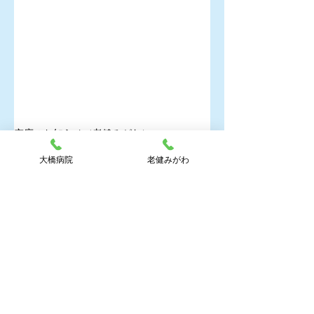
空床のお知らせ（老健みがわ）
老健みがわ_お知らせ
大橋病院
老健みがわ
コメント
コメントを追加…