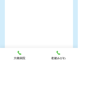
空床のお知らせ（老健みがわ）
老健みがわ_お知らせ
大橋病院
老健みがわ
コメント
コメントを追加…