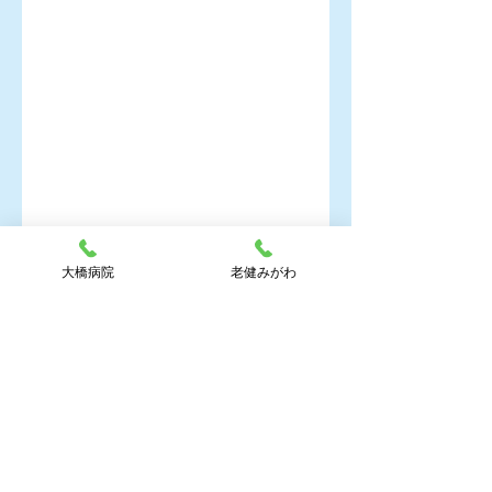
空床のお知らせ（老健みがわ）
老健みがわ_お知らせ
大橋病院
老健みがわ
コメント
コメントを追加…