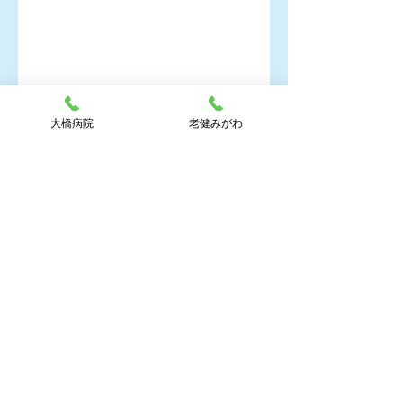
大橋病院
老健みがわ
折り紙で、傘とてるてる坊主を、作りまし
た。早く、梅雨が明けると良いですね。
皆さんも、身体を動かしたり、楽しい事を考
えて、梅雨時のイライラを解消しましよう。
老健みがわ_職員ブログ
コメント
コメントを追加…