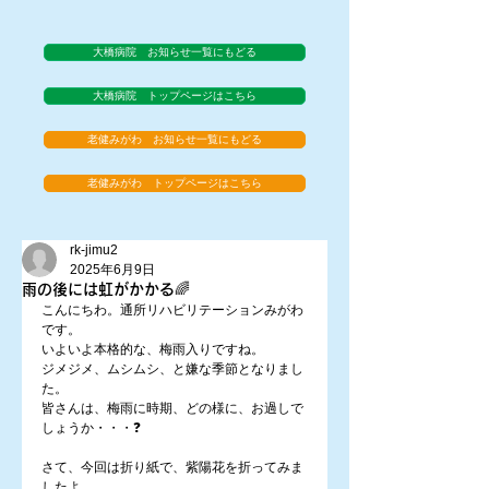
大橋病院 お知らせ一覧にもどる
大橋病院 トップページはこちら
老健みがわ お知らせ一覧にもどる
老健みがわ トップページはこちら
rk-jimu2
2025年6月9日
雨の後には虹がかかる🌈
こんにちわ。通所リハビリテーションみがわ
です。
いよいよ本格的な、梅雨入りですね。
ジメジメ、ムシムシ、と嫌な季節となりまし
た。
皆さんは、梅雨に時期、どの様に、お過しで
しょうか・・・❓
さて、今回は折り紙で、紫陽花を折ってみま
したよ。