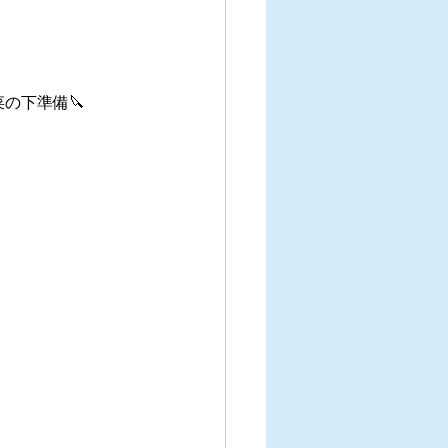
の下準備🔪