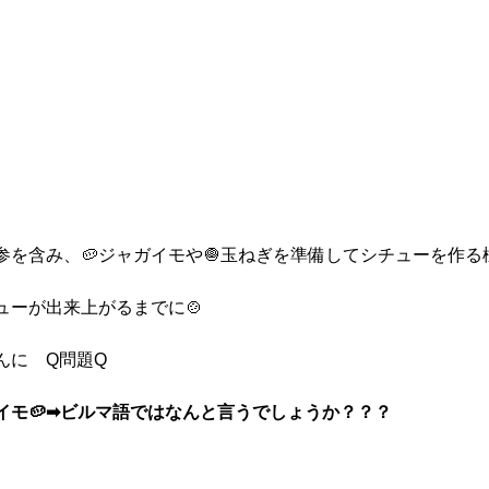
参を含み、🥔ジャガイモや🧅玉ねぎを準備してシチューを作る
ューが出来上がるまでに🍲
んに　Q問題Q　　
イモ🥔➡ビルマ語ではなんと言うでしょうか？？？