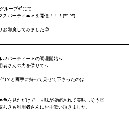
グループ🌈にて
スパーティ🎄🎉を開催！！！(*^-^*)
りお邪魔してみました😊
🎉パーティー🎉の調理開始🔪
用者さんの力を借りて🔪
^-^*)？と両手に持って見せて下さったのは
🥕色を見ただけで、甘味が凝縮されて美味しそう😊
の皮むきも利用者さんにお手伝い頂きました。