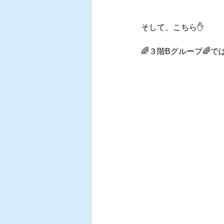
そして、こちら✋
🌈３階Bグループ🌈