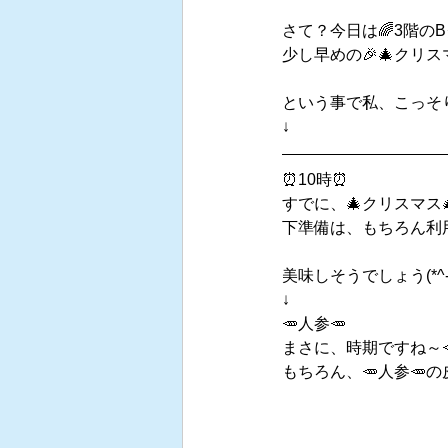
さて？今日は🌈3階のB
少し早めの🎉🎄クリスマ
という事で私、こっそ
↓
⏰10時⏰
すでに、🎄クリスマス
下準備は、もちろん利
美味しそうでしょう(*
↓
🥕人参🥕
まさに、時期ですね～
もちろん、🥕人参🥕