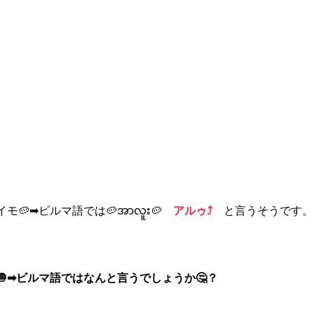
モ🥔➡ビルマ語では🥔အာလူး🥔　
アルゥ⤴　
と言うそうです。
🧅➡ビルマ語ではなんと言うでしょうか🤔？