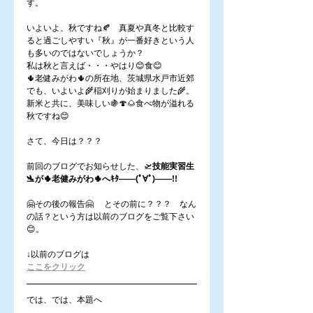
す。
いよいよ、秋ですね🍂　真夏や真冬と比較す
ると過ごしやすい『秋』が一番好きという人
も多いのではないでしょうか？
私は秋と言えば・・・やはり😊食😊
🌵老健みがわ🌵の所在地、茨城県水戸市近郊
でも、いよいよ🌾稲刈りが始まりました🌾。
新米と共に、美味しい🍇🍄🌰食べ物が溢れる
秋ですね😊
さて、今日は？？？
前回のブログでお知らせした、🛫
技能実習生
🛬が🌵老健みがわ🌵へｷﾀ――(ﾟ∀ﾟ)――!!
🤗その後の報告🤗　 とその前に？？？　なん
の話？という方は以前のブログをご覧下さい
😊。
↓以前のブログは
ここをクリック
では、では、本題へ