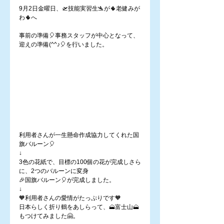
9月2日金曜日、🛫技能実習生🛬が🌵老健みが
わ🌵へ
事前の準備🎈事務スタッフが中心となって、
迎えの準備(^^♪🎈を行いました。
利用者さんが一生懸命作成協力してくれた国
旗バルーン🎈　　
↓
3色の花紙で、目標の100個の花が完成しさら
に、2つのバルーンに変身
🎉国旗バルーン🎈が完成しました。
↓
🧡利用者さんの愛情がたっぷりです🧡　
日本らしく折り鶴をあしらって、🗻富士山🗻
もつけてみました🤗。