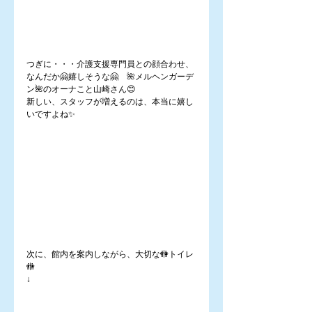
つぎに・・・介護支援専門員との顔合わせ、
なんだか🤗嬉しそうな🤗　🌺メルヘンガーデ
ン🌺のオーナこと山崎さん😊
新しい、スタッフが増えるのは、本当に嬉し
いですよね✨
次に、館内を案内しながら、大切な🚻トイレ
🚻
↓