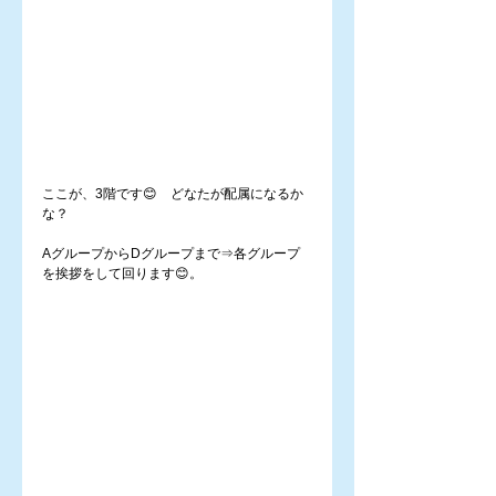
ここが、3階です😊　どなたが配属になるか
な？
AグループからDグループまで⇒各グループ
を挨拶をして回ります😊。