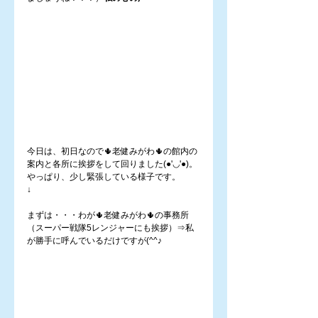
今日は、初日なので🌵老健みがわ🌵の館内の
案内と各所に挨拶をして回りました(●'◡'●)。
やっぱり、少し緊張している様子です。
↓
まずは・・・わが🌵老健みがわ🌵の事務所　
（スーパー戦隊5レンジャーにも挨拶）⇒私
が勝手に呼んでいるだけですが(^^♪