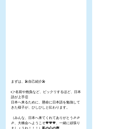
まずは、🎤自己紹介🎤
👉名前や抱負など、ビックリするほど、日本
語が上手👏
日本へ来るために、懸命に日本語を勉強して
きた様子が、ひしひしと伝わります。
（みんな、日本へ来てくれてありがとう🎉🎉
🎉、大橋会へようこそ🧡🧡🧡、一緒に頑張り
ましょうね！！！）
私の心の声