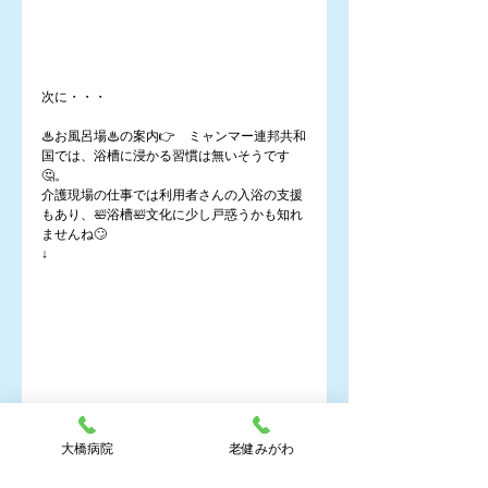
次に・・・
♨お風呂場♨の案内👉　ミャンマー連邦共和
国では、浴槽に浸かる習慣は無いそうです
🤔。
介護現場の仕事では利用者さんの入浴の支援
もあり、🛀浴槽🛀文化に少し戸惑うかも知れ
ませんね🙄
↓
大橋病院
老健みがわ