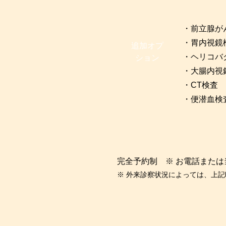
・前立腺が
・胃内視鏡
追加オプ
・ヘリコバ
ション
・大腸内視
・CT検査
・便潜血検
完全予約制 ※ お電話また
※ 外来診察状況によっては、上