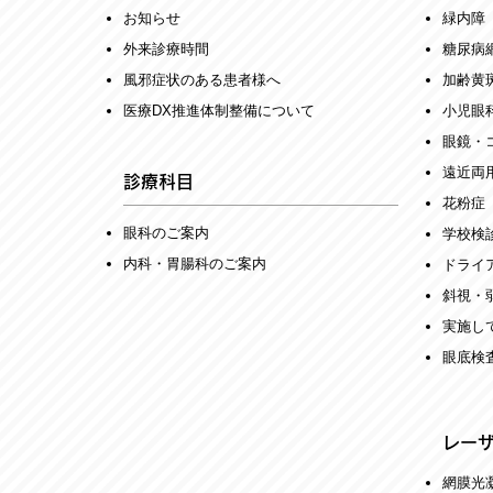
お知らせ
緑内障
外来診療時間
糖尿病
風邪症状のある患者様へ
加齢黄
医療DX推進体制整備について
小児眼
眼鏡・
遠近両
診療科目
花粉症
眼科のご案内
学校検
内科・胃腸科のご案内
​ドラ
​斜視・
実施し
​眼底検
レー
網膜光