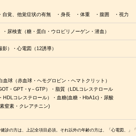
・自覚、他覚症状の有無 ・身長 ・体重 ・腹囲 ・視力
 ・尿検査（糖・蛋白・ウロビリノーゲン・潜血）
撮影）・心電図（12誘導）
白血球（赤血球・ヘモグロビン・ヘマトクリット）
OT・GPT・γ－GTP）・脂質（LDLコレステロール
HDLコレステロール）・血糖(血糖・HbA1c)・尿酸
尿素窒素・クレアチニン)
れ時健診の方は、上記全項目必須。それ以外の年齢の方は、「心電図、」