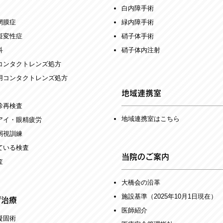
白内障手術
網膜症
緑内障手術
斑変性症
硝子体手術
科
​硝子体内注射
コンタクトレンズ処方
用コンタクトレンズ処方
地域連携室
診再検査
地域連携室はこちら
イアイ・眼精疲労
弱視訓練
ている検査
当院のご案内
査
大橋会の沿革
施設基準（2025年10月1日現在）
ザ治療
医師紹介
凝固術