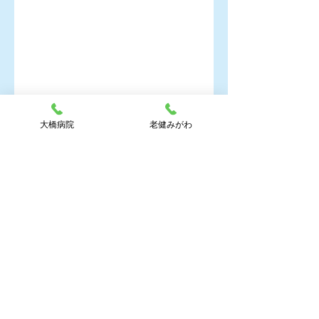
大橋病院
老健みがわ
大橋病院
コメント