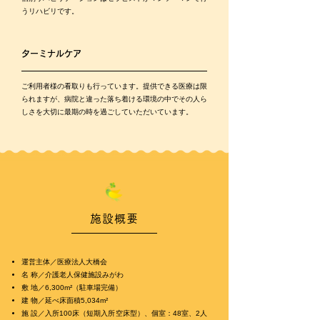
うリハビリです。
ターミナルケア
ご利用者様の看取りも行っています。提供できる医療は限
られますが、病院と違った落ち着ける環境の中でその人ら
しさを大切に最期の時を過ごしていただいています。
施設概要
運営主体／医療法人大橋会
名 称／介護老人保健施設みがわ
敷 地／6,300m²（駐車場完備）
建 物／延べ床面積5,034m²
施 設／入所100床（短期入所空床型）、個室：48室、2人