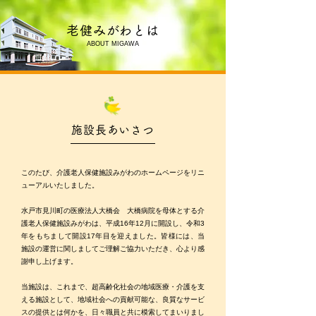
老健みがわとは
ABOUT MIGAWA
施設長あいさつ
このたび、介護老人保健施設みがわのホームページをリニ
ューアルいたしました。
水戸市見川町の医療法人大橋会 大橋病院を母体とする介
護老人保健施設みがわは、平成16年12月に開設し、令和3
年をもちまして開設17年目を迎えました。皆様には、当
施設の運営に関しましてご理解ご協力いただき、心より感
謝申し上げます。
当施設は、これまで、超高齢化社会の地域医療・介護を支
える施設として、地域社会への貢献可能な、良質なサービ
スの提供とは何かを、日々職員と共に模索してまいりまし