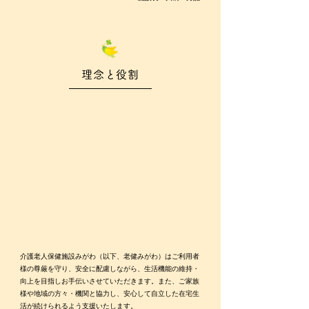
理念と役割
介護老人保健施設みがわ（以下、老健みがわ）はご利用者
様の尊厳を守り、安全に配慮しながら、生活機能の維持・
向上を目指しお手伝いさせていただきます。また、ご家族
様や地域の方々・機関と協力し、安心して自立した在宅生
活が続けられるよう支援いたします。