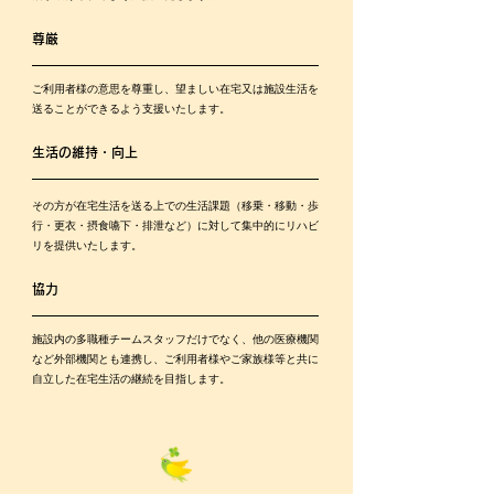
尊厳
ご利用者様の意思を尊重し、望ましい在宅又は施設生活を
送ることができるよう支援いたします。
生活の維持・向上
その方が在宅生活を送る上での生活課題（移乗・移動・歩
行・更衣・摂食嚥下・排泄など）に対して集中的にリハビ
リを提供いたします。
協力
施設内の多職種チームスタッフだけでなく、他の医療機関
など外部機関とも連携し、ご利用者様やご家族様等と共に
自立した在宅生活の継続を目指します。