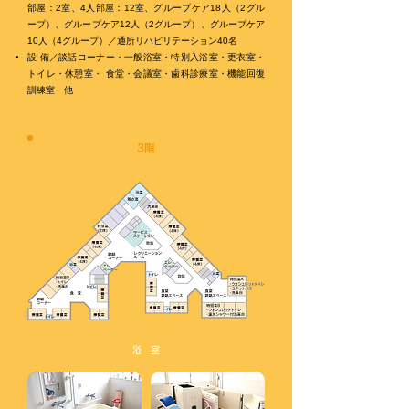
部屋：2室、4人部屋：12室、グループケア18人（2グル
ープ）、グループケア12人（2グループ）、グループケア
10人（4グループ）／通所リハビリテーション40名
設 備／談話コーナー・一般浴室・特別入浴室・更衣室・
トイレ・休憩室・ 食堂・会議室・歯科診療室・機能回復
訓練室 他
3階
浴 室