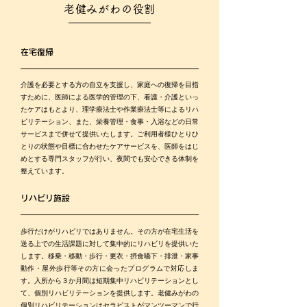
老健みがわの役割
在宅復帰
介護を必要とする方の自立を支援し、家庭への復帰を目指
すために、医師による医学的管理の下、看護・介護といっ
たケアはもとより、理学療法士や作業療法士等によるリハ
ビリテーション、また、栄養管理・食事・入浴などの日常
サービスまで併せて提供いたします。ご利用者様ひとりひ
とりの状態や目標に合わせたケアサービスを、医師をはじ
めとする専門スタッフが行い、夜間でも安心できる体制を
整えています。
リハビリ施設
歩行だけがリハビリではありません。その方が在宅生活を
送る上での生活課題に対して集中的にリハビリを提供いた
します。移乗・移動・歩行・更衣・摂食嚥下・排泄・家事
動作・屋外歩行等その方に会ったプログラムで対応しま
す。入所から３か月間は短期集中リハビリテーションとし
て、個別リハビリテーションを提供します。老健みがわの
個別リハビリテーションはセラピストがマンツーマンで行