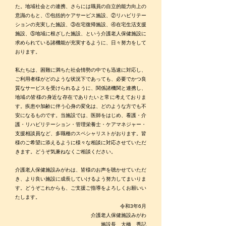
た。地域社会との連携、さらには職員の自立的能力向上の
意識のもと、①包括的ケアサービス施設、②リハビリテー
ションの充実した施設、③在宅復帰施設、④在宅生活支援
施設、⑤地域に根ざした施設、という介護老人保健施設に
求められている諸機能が充実するように、日々努力をして
おります。
私たちは、困難に満ちた社会情勢の中でも迅速に対応し、
ご利用者様がどのような状況下であっても、必要でかつ良
質なサービスを受けられるように、関係諸機関と連携し、
地域の皆様の身近な存在でありたいと常に考えておりま
す。疾患や加齢に伴う心身の変化は、どのような方でも不
安になるものです。当施設では、医師をはじめ、看護・介
護・リハビリテーション・管理栄養士・ケアマネジャー・
支援相談員など、多職種のスペシャリストがおります。皆
様のご希望に添えるように様々な相談に対応させていただ
きます。どうぞ気兼ねなくご相談ください。
介護老人保健施設みがわは、皆様のお声を聴かせていただ
き、より良い施設に成長していけるよう努力してまいりま
す。どうぞこれからも、ご支援ご指導をよろしくお願いい
たします。
令和3年6月
介護老人保健施設みがわ
施設長 大橋 秀記