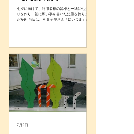
七夕に向けて、利用者様の皆様と一緒に七夕飾
りを作り、笹に願い事を書いた短冊を飾りまし
た💫💫 当日は、和菓子屋さん「にいつま」の七
夕限定の生菓子をご用意し 季節を感じながら楽
しいひと時を過ごしました。 「きれいだね。」
「食べるのがもったいないね。」と笑顔で召し
上がる姿が見られました☺️ また食事形態の都合
で生菓子を召し上がることが難しいご利用者様
には、七夕ゼリーをご用意し、 皆さまに季節の
行事を楽しんでいただけるよう工夫しました🍮
🥄 これからも四季を感じられる行事を大切にし
ながら、笑顔あふれる時間をお届けしていきま
す😀❣️
7月2日