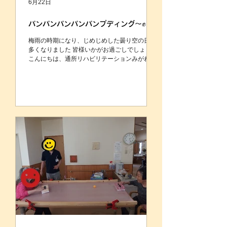
6月22日
パンパンパンパンパンプディング～✊
梅雨の時期になり、じめじめした曇り空の日が
多くなりました 皆様いかがお過ごしでしょうか
こんにちは、通所リハビリテーションみがわで
す 今日は 卵と牛乳、砂糖で あまくて美味しい
パンプディングを作ったので ご紹介いたします
まずは、卵を割って、、、 卵を割るのはお手の
もの！ たくさんの卵を混ぜるのは大変💦 なるほ
ど、アルミケースに入れるのですね！ 砂糖とた
まごと牛乳で作った液を入れて、、、 10分程蒸
し器で蒸しあげて、 クリームとチェリーを飾れ
ば、、、、！ みがわ特製 パンプディングの
出来上がり 素敵な笑顔をいただきました💛 まだ
まだ梅雨が続きますが、 好きなものを食べるこ
とで、 皆さんの気持ちが明るくなりますように
🥰