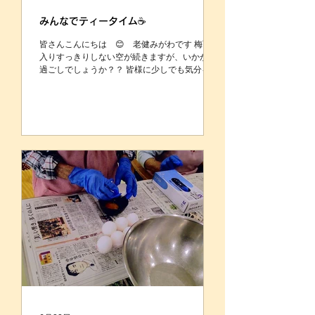
みんなでティータイム☕
皆さんこんにちは 😊 老健みがわです 梅雨に
入りすっきりしない空が続きますが、いかがお
過ごしでしょうか？？ 皆様に少しでも気分を晴
れやかにしてもらえればということで 「喫茶
みがわ」がオープンしました！！ 飲み物はメニ
ューを見てオーダー、お茶菓子は直接選んでも
らいました コーヒーはドリップし、ミルクティ
ーはロイヤルミルクティー、メロンソーダはバ
ニラアイスを乗せてメロンクリームソーダです
💕 「どれにしようかな～？」「これはどんな
味？」と選ぶ楽しみを満喫されていました👌 一
番人気はメロンソーダ🍈！「きれいな色だねぇ
～」と目でも楽しんでいただきました😋 皆様の
笑顔を見ることができて、職員にとっても楽し
いイベントになりました🤗 今後も皆様が楽しめ
るイベントを企画していければと思います😊 今
回はリハビリ科からお届けしました👋