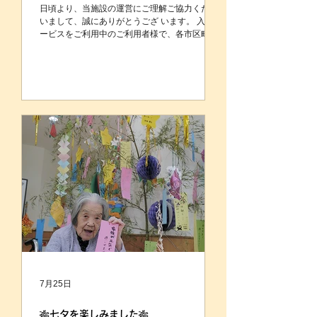
日頃より、当施設の運営にご理解ご協力くださ
いまして、誠にありがとうござ います。 入所サ
ービスをご利用中のご利用者様で、各市区町村
から「介護保険負担限度額認定」を受けていら
っしゃる方へ、お知らせいたします。 8月1日か
ら「負担限度額認定」の基準費用額が上がり、
食費や居住費の負担額も上がっております。 そ
の為、「負担限度額認定」の更新をされ、前回
と同じ認定がおりた場合でも、「第3段階①」
と「第３段階②」の認定を受けていらっしゃる
方は、7月までの食費・居住費と8月からの食
費・居住費では、負担する金額が上がります。
以下、厚労省からの資料をご参照ください。
7月25日
🎋七夕を楽しみました🎋