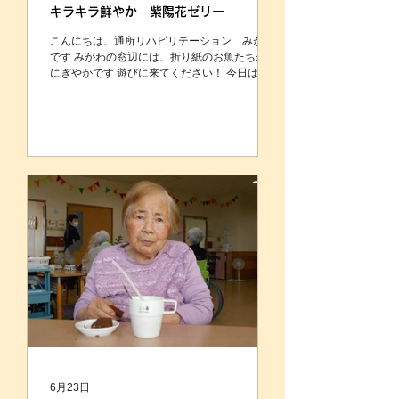
キラキラ鮮やか 紫陽花ゼリー
こんにちは、通所リハビリテーション みがわ
です みがわの窓辺には、折り紙のお魚たちが、
にぎやかです 遊びに来てください！ 今日は2色
の紫陽花ゼリーを作ったので、ご紹介いたしま
す 巨峰とマスカットのゼリーをクラッシュして
います 杏仁豆腐の上にゼリーを乗せ、 クリーム
とさくらんぼで飾りつけると 可愛らしさアップ
です😍 まるで半夏生のようですね🤗 お味もブ
ドウのゼリーと杏仁豆腐がマッチして、 美味し
かったと好評でした 紫陽花や半夏生、色々な花
が楽しめる梅雨の季節も いいものです あとしば
らく楽しんで過ごしたいものですね
6月23日