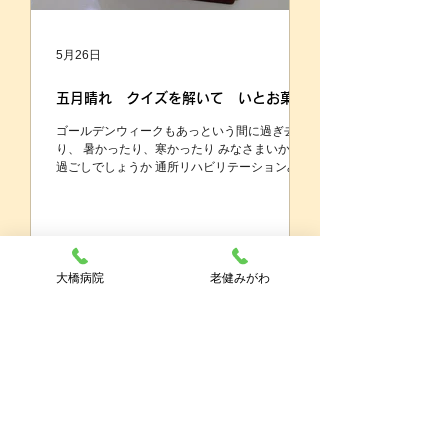
5月26日
五月晴れ クイズを解いて いとお菓子
ゴールデンウィークもあっという間に過ぎ去
り、 暑かったり、寒かったり みなさまいかがお
過ごしでしょうか 通所リハビリテーションみが
わです 今回はクイズラリーを開催したので、ご
紹介したいと思います 問題は５問、かんたん♪
かんたん♪ 有名な絵画はモナリザか？ じゃんけ
んは、勝つまでシールをもらえません！！ あい
こが続いてなかなか勝てない！！ やっと最後ま
でたどり着きました👏おめでとうございます💓
大橋病院
老健みがわ
クイズはどうでしたか？はなまる💮でしたか？
頑張った皆さんには、お菓子のつかみ取りのご
ほうびが😍 たくさんゲット出来ました！ 💮満
点 クイズラリーに参加してくださった皆様、 ご
協力いただいたスタッフの皆様 ありがとうござ
いました 楽しんでいただけましたら幸いです